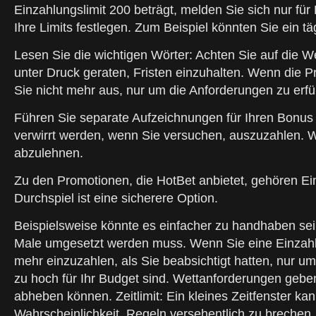
Einzahlungslimit 200 beträgt, melden Sie sich nur für
Ihre Limits festlegen. Zum Beispiel könnten Sie ein t
Lesen Sie die wichtigen Wörter: Achten Sie auf die We
unter Druck geraten, Fristen einzuhalten. Wenn die P
Sie nicht mehr aus, nur um die Anforderungen zu erfül
Führen Sie separate Aufzeichnungen für Ihren Bonus u
verwirrt werden, wenn Sie versuchen, auszuzahlen. W
abzulehnen.
Zu den Promotionen, die HotBet anbietet, gehören E
Durchspiel ist eine sicherere Option.
Beispielsweise könnte es einfacher zu handhaben sein
Male umgesetzt werden muss. Wenn Sie eine Einzahlun
mehr einzuzahlen, als Sie beabsichtigt hatten, nur u
zu hoch für Ihr Budget sind. Wettanforderungen geb
abheben können. Zeitlimit: Ein kleines Zeitfenster k
Wahrscheinlichkeit, Regeln versehentlich zu breche