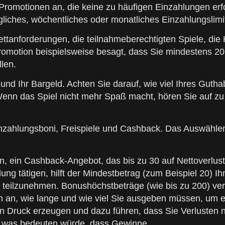
 Promotionen an, die keine zu häufigen Einzahlungen erfo
ägliches, wöchentliches oder monatliches Einzahlungslimi
ttanforderungen, die teilnahmeberechtigten Spiele, die 
romotion beispielsweise besagt, dass Sie mindestens 20
len.
nd Ihr Bargeld. Achten Sie darauf, wie viel Ihres Guthab
enn das Spiel nicht mehr Spaß macht, hören Sie auf zu
inzahlungsboni, Freispiele und Cashback. Das Auswähle
, ein Cashback-Angebot, das bis zu 30 auf Nettoverluste
g tätigen, hilft der Mindestbetrag (zum Beispiel 20) Ih
m teilzunehmen. Bonushöchstbeträge (wie bis zu 200) ver
en an, wie lange und wie viel Sie ausgeben müssen, um
ann Druck erzeugen und dazu führen, dass Sie Verlusten n
n, was bedeuten würde, dass Gewinne.