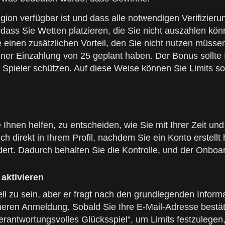
Region verfügbar ist und dass alle notwendigen Verifizie
 dass Sie Wetten platzieren, die Sie nicht auszahlen kö
einen zusätzlichen Vorteil, den Sie nicht nutzen müssen
iner Einzahlung von 25 geplant haben. Der Bonus sollte I
s Spieler schützen. Auf diese Weise können Sie Limits sof
e Ihnen helfen, zu entscheiden, wie Sie mit Ihrer Zeit 
h direkt in Ihrem Profil, nachdem Sie ein Konto erstellt 
ndert. Dadurch behalten Sie die Kontrolle, und der Onboa
aktivieren
ll zu sein, aber er fragt nach den grundlegenden Inform
icheren Anmeldung. Sobald Sie Ihre E-Mail-Adresse bestä
antwortungsvolles Glücksspiel“, um Limits festzulegen, 