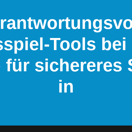
rantwortungsvo
spiel-Tools bei
 für sichereres 
in