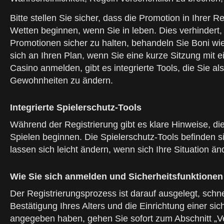
Bitte stellen Sie sicher, dass die Promotion in Ihrer 
Wetten beginnen, wenn Sie in leben. Dies verhindert,
Promotionen sicher zu halten, behandeln Sie Boni wie 
sich an Ihren Plan, wenn Sie eine kurze Sitzung mit e
Casino anmelden, gibt es integrierte Tools, die Sie al
Gewohnheiten zu ändern.
Integrierte Spielerschutz-Tools
Während der Registrierung gibt es klare Hinweise, di
Spielen beginnen. Die Spielerschutz-Tools befinden sic
lassen sich leicht ändern, wenn sich Ihre Situation ä
Wie Sie sich anmelden und Sicherheitsfunktionen 
Der Registrierungsprozess ist darauf ausgelegt, schne
Bestätigung Ihres Alters und die Einrichtung einer s
angegeben haben, gehen Sie sofort zum Abschnitt „Ver