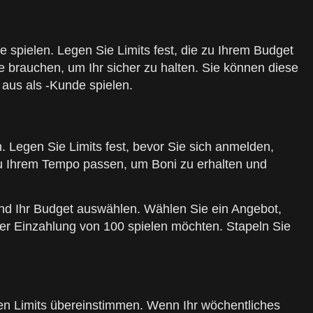
e spielen. Legen Sie Limits fest, die zu Ihrem Budget
 brauchen, um Ihr sicher zu halten. Sie können diese
 aus als -Kunde spielen.
 Legen Sie Limits fest, bevor Sie sich anmelden,
u Ihrem Tempo passen, um Boni zu erhalten und
 und Ihr Budget auswählen. Wählen Sie ein Angebot,
ner Einzahlung von 100 spielen möchten. Stapeln Sie
nen Limits übereinstimmen. Wenn Ihr wöchentliches