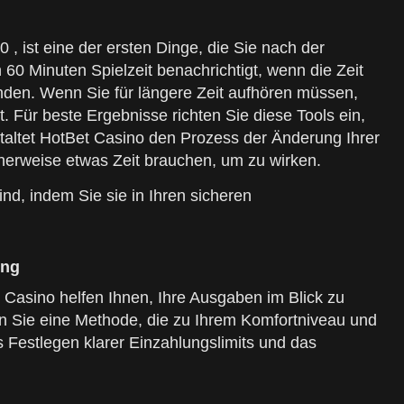
, ist eine der ersten Dinge, die Sie nach der
 60 Minuten Spielzeit benachrichtigt, wenn die Zeit
nden. Wenn Sie für längere Zeit aufhören müssen,
 Für beste Ergebnisse richten Sie diese Tools ein,
taltet HotBet Casino den Prozess der Änderung Ihrer
herweise etwas Zeit brauchen, um zu wirken.
ind, indem Sie sie in Ihren sicheren
ung
t Casino helfen Ihnen, Ihre Ausgaben im Blick zu
en Sie eine Methode, die zu Ihrem Komfortniveau und
 Festlegen klarer Einzahlungslimits und das