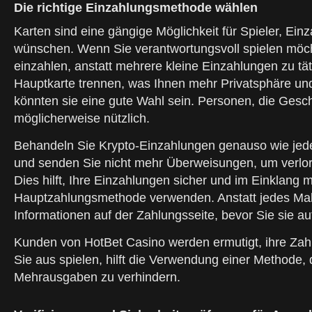
Die richtige Einzahlungsmethode wählen
Karten sind eine gängige Möglichkeit für Spieler, Ein
wünschen. Wenn Sie verantwortungsvoll spielen möchte
einzahlen, anstatt mehrere kleine Einzahlungen zu tä
Hauptkarte trennen, was Ihnen mehr Privatsphäre und 
könnten sie eine gute Wahl sein. Personen, die Gesc
möglicherweise nützlich.
Behandeln Sie Krypto-Einzahlungen genauso wie jede 
und senden Sie nicht mehr Überweisungen, um verloren
Dies hilft, Ihre Einzahlungen sicher und im Einklang
Hauptzahlungsmethode verwenden. Anstatt jedes Mal, 
Informationen auf der Zahlungsseite, bevor Sie sie au
Kunden von HotBet Casino werden ermutigt, ihre Zah
Sie aus spielen, hilft die Verwendung einer Methode
Mehrausgaben zu verhindern.