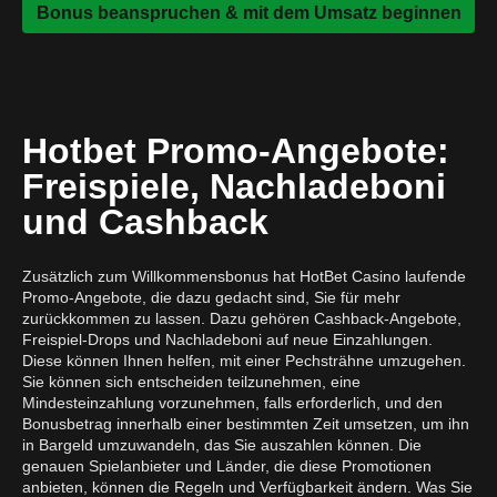
Bonus beanspruchen & mit dem Umsatz beginnen
Hotbet Promo-Angebote:
Freispiele, Nachladeboni
und Cashback
Zusätzlich zum Willkommensbonus hat HotBet Casino laufende
Promo-Angebote, die dazu gedacht sind, Sie für mehr
zurückkommen zu lassen. Dazu gehören Cashback-Angebote,
Freispiel-Drops und Nachladeboni auf neue Einzahlungen.
Diese können Ihnen helfen, mit einer Pechsträhne umzugehen.
Sie können sich entscheiden teilzunehmen, eine
Mindesteinzahlung vorzunehmen, falls erforderlich, und den
Bonusbetrag innerhalb einer bestimmten Zeit umsetzen, um ihn
in Bargeld umzuwandeln, das Sie auszahlen können. Die
genauen Spielanbieter und Länder, die diese Promotionen
anbieten, können die Regeln und Verfügbarkeit ändern. Was Sie