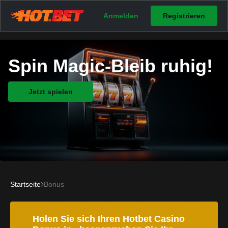
Anmelden
Registrieren
Spin Magic-Bleib ruhig!
Jetzt spielen
Startseite
Bonus
Holen Sie sich Ihren Hotbet Casino