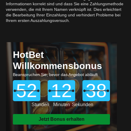
Informationen korrekt sind und dass Sie eine Zahlungsmethode
verwenden, die mit Ihrem Namen verknüpft ist. Dies erleichtert
die Bearbeitung Ihrer Einzahlung und verhindert Probleme bei
Ihrem ersten Auszahlungsversuch.
HotBet
Willkommensbonus
Beanspruchen Sie, bevor das Angebot abläuft
52
12
36
Stunden
Minuten
Sekunden
Jetzt Bonus erhalten