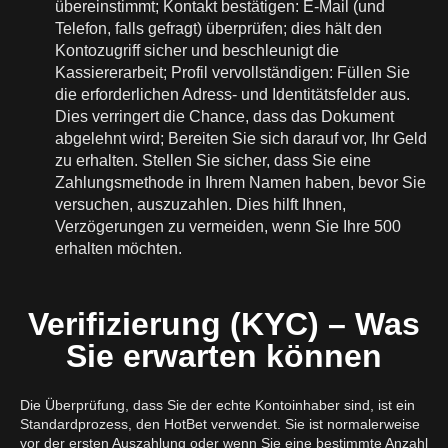
übereinstimmt; Kontakt bestätigen: E-Mail (und
Telefon, falls gefragt) überprüfen; dies hält den
Kontozugriff sicher und beschleunigt die
Kassiererarbeit; Profil vervollständigen: Füllen Sie
die erforderlichen Adress- und Identitätsfelder aus.
Dies verringert die Chance, dass das Dokument
abgelehnt wird; Bereiten Sie sich darauf vor, Ihr Geld
zu erhalten. Stellen Sie sicher, dass Sie eine
Zahlungsmethode in Ihrem Namen haben, bevor Sie
versuchen, auszuzahlen. Dies hilft Ihnen,
Verzögerungen zu vermeiden, wenn Sie Ihre 500
erhalten möchten.
Verifizierung (KYC) – Was
Sie erwarten können
Die Überprüfung, dass Sie der echte Kontoinhaber sind, ist ein
Standardprozess, den HotBet verwendet. Sie ist normalerweise
vor der ersten Auszahlung oder wenn Sie eine bestimmte Anzahl