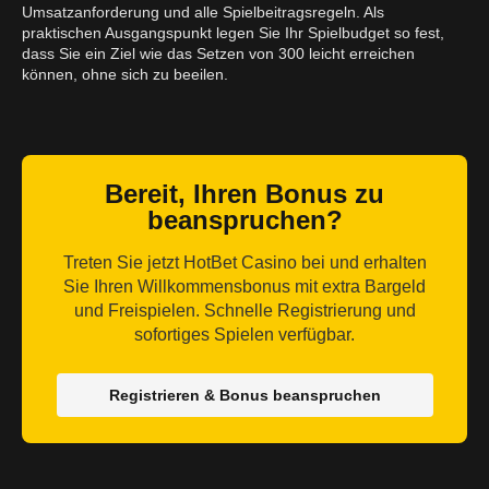
Umsatzanforderung und alle Spielbeitragsregeln. Als
praktischen Ausgangspunkt legen Sie Ihr Spielbudget so fest,
dass Sie ein Ziel wie das Setzen von 300 leicht erreichen
können, ohne sich zu beeilen.
Bereit, Ihren Bonus zu
beanspruchen?
Treten Sie jetzt HotBet Casino bei und erhalten
Sie Ihren Willkommensbonus mit extra Bargeld
und Freispielen. Schnelle Registrierung und
sofortiges Spielen verfügbar.
Registrieren & Bonus beanspruchen