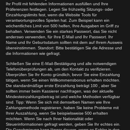
Ihr Profil mit fehlenden Informationen ausfüllen und Ihre
Präferenzen festlegen. Legen Sie frühzeitig Sitzungs- oder
Einzahlungslimits fest, wenn die Website Tools für
verantwortungsvolles Spielen hat. Zum Beispiel kann ein
wöchentliches Limit von 500 helfen, Ihre Ausgaben im Griff zu
behalten. Verwenden Sie ein starkes Passwort, das Sie nicht
anderswo verwenden, für Ihre E-Mail und Ihr Passwort. Ihr
Name und Ihr Geburtsdatum sollten mit dem auf Ihrem Ausweis
übereinstimmen. Standort: Bitte bestätigen Sie die Adresse und
die Informationen wie gefragt.
Schließen Sie eine E-Mail-Bestätigung und alle notwendigen
Telefonüberprüfungen ab, um den Kontakt zu verifizieren.
Überprüfen Sie Ihr Konto gründlich, bevor Sie eine Einzahlung
tätigen, wenn Sie einen Willkommensbonus erhalten möchten.
Die standardmäßige erste Einzahlung beträgt 100 , aber Sie
sollten immer beim Kassierer nachfragen, was der aktuelle
Mindesteinzahlungsbetrag ist und welche Methoden verfügbar
sind. Tipp: Wenn Sie sich mit demselben Namen wie Ihre
Zahlungsmethode registrieren, haben Sie keine Probleme mit
Ihrer Auszahlung, wenn Sie beispielsweise 500 erhalten
möchten. Wenn Sie nach Ihrer Nationalität oder
Steuerinformationen gefragt werden, geben Sie Ihr echtes ein.
Die Genehmigung kann länger dauern, wenn es Fehler in den