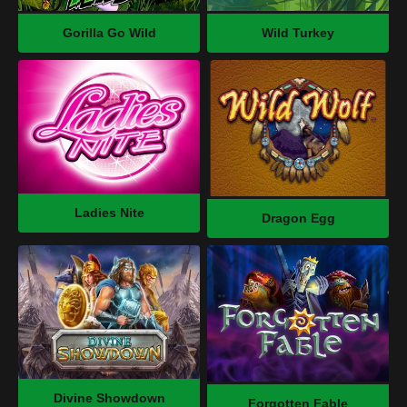
Gorilla Go Wild
Wild Turkey
Ladies Nite
Dragon Egg
Divine Showdown
Forgotten Fable