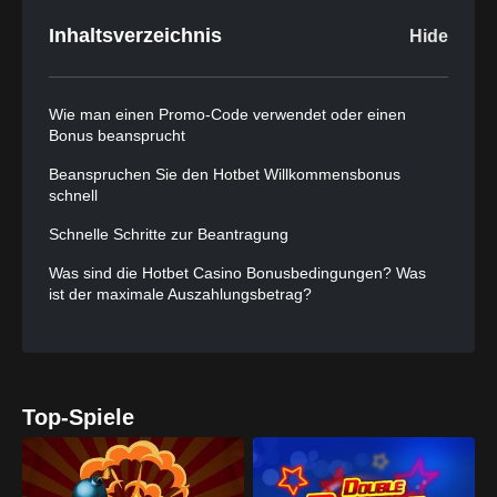
Inhaltsverzeichnis
Hide
Wie man einen Promo-Code verwendet oder einen
Bonus beansprucht
Beanspruchen Sie den Hotbet Willkommensbonus
schnell
Schnelle Schritte zur Beantragung
Was sind die Hotbet Casino Bonusbedingungen? Was
ist der maximale Auszahlungsbetrag?
Wie man die Umsatzanforderung berechnet
Hotbet Promo-Angebote: Freispiele, Nachladeboni und
Cashback
Top-Spiele
Anmeldung bei Hotbet und Verifizierung Ihres Kontos
Was Sie tun müssen und warum es wichtig ist