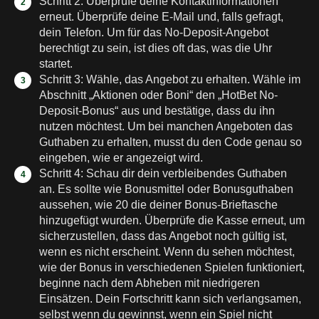
Schritt 2: Überprüfe deine Kontaktinformationen
erneut. Überprüfe deine E-Mail und, falls gefragt,
dein Telefon. Um für das No-Deposit-Angebot
berechtigt zu sein, ist dies oft das, was die Uhr
startet.
Schritt 3: Wähle, das Angebot zu erhalten. Wähle im
Abschnitt „Aktionen oder Boni“ den „HotBet No-
Deposit-Bonus“ aus und bestätige, dass du ihn
nutzen möchtest. Um bei manchen Angeboten das
Guthaben zu erhalten, musst du den Code genau so
eingeben, wie er angezeigt wird.
Schritt 4: Schau dir dein verbleibendes Guthaben
an. Es sollte wie Bonusmittel oder Bonusguthaben
aussehen, wie 20 die deiner Bonus-Brieftasche
hinzugefügt wurden. Überprüfe die Kasse erneut, um
sicherzustellen, dass das Angebot noch gültig ist,
wenn es nicht erscheint. Wenn du sehen möchtest,
wie der Bonus in verschiedenen Spielen funktioniert,
beginne nach dem Abheben mit niedrigeren
Einsätzen. Dein Fortschritt kann sich verlangsamen,
selbst wenn du gewinnst, wenn ein Spiel nicht