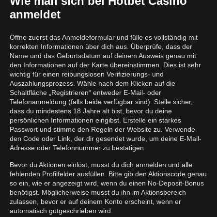
Wie man sich bei Hotbet Casino
anmeldet
Öffne zuerst das Anmeldeformular und fülle es vollständig mit
korrekten Informationen über dich aus. Überprüfe, dass der
Name und das Geburtsdatum auf deinem Ausweis genau mit
den Informationen auf der Karte übereinstimmen. Dies ist sehr
wichtig für einen reibungslosen Verifizierungs- und
Auszahlungsprozess. Wähle nach dem Klicken auf die
Schaltfläche „Registrieren“ entweder E-Mail- oder
Telefonanmeldung (falls beide verfügbar sind). Stelle sicher,
dass du mindestens 18 Jahre alt bist, bevor du deine
persönlichen Informationen eingibst. Erstelle ein starkes
Passwort und stimme den Regeln der Website zu. Verwende
den Code oder Link, der dir gesendet wurde, um deine E-Mail-
Adresse oder Telefonnummer zu bestätigen.
Bevor du Aktionen einlöst, musst du dich anmelden und alle
fehlenden Profilfelder ausfüllen. Bitte gib den Aktionscode genau
so ein, wie er angezeigt wird, wenn du einen No-Deposit-Bonus
benötigst. Möglicherweise musst du ihn im Aktionsbereich
zulassen, bevor er auf deinem Konto erscheint, wenn er
automatisch gutgeschrieben wird.