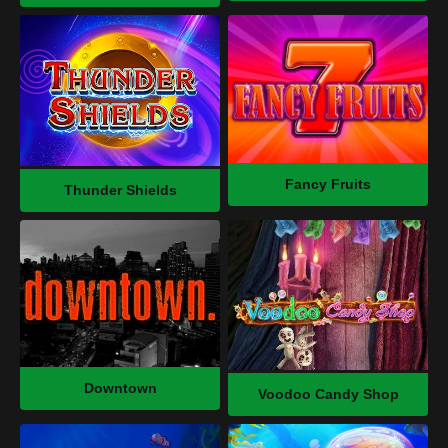
Geld von Hotbet abzuheben ist einfach, sobald dein
Konto verifiziert wurde
Für Auszahlungen benötigte Dokumente (KYC)
No-Deposit-Bonus bei Hotbet Casino
Wichtige Regeln zur Überprüfung der Berechtigung
Fancy Fruits
Thunder Shields
Downtown
Voodoo Candy Shop