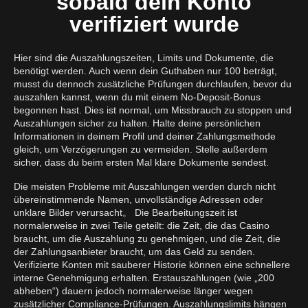
sobald dein Konto
verifiziert wurde
Hier sind die Auszahlungszeiten, Limits und Dokumente, die
benötigt werden. Auch wenn dein Guthaben nur 100 beträgt,
musst du dennoch zusätzliche Prüfungen durchlaufen, bevor du
auszahlen kannst, wenn du mit einem No-Deposit-Bonus
begonnen hast. Dies ist normal, um Missbrauch zu stoppen und
Auszahlungen sicher zu halten. Halte deine persönlichen
Informationen in deinem Profil und deiner Zahlungsmethode
gleich, um Verzögerungen zu vermeiden. Stelle außerdem
sicher, dass du beim ersten Mal klare Dokumente sendest.
Die meisten Probleme mit Auszahlungen werden durch nicht
übereinstimmende Namen, unvollständige Adressen oder
unklare Bilder verursacht。 Die Bearbeitungszeit ist
normalerweise in zwei Teile geteilt: die Zeit, die das Casino
braucht, um die Auszahlung zu genehmigen, und die Zeit, die
der Zahlungsanbieter braucht, um das Geld zu senden.
Verifizierte Konten mit sauberer Historie können eine schnellere
interne Genehmigung erhalten. Erstauszahlungen (wie „200
abheben“) dauern jedoch normalerweise länger wegen