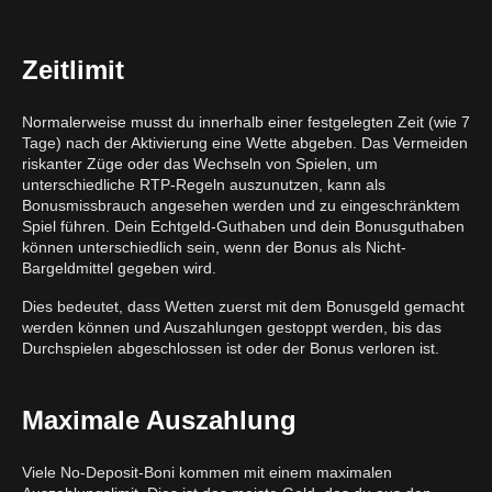
Zeitlimit
Normalerweise musst du innerhalb einer festgelegten Zeit (wie 7
Tage) nach der Aktivierung eine Wette abgeben. Das Vermeiden
riskanter Züge oder das Wechseln von Spielen, um
unterschiedliche RTP-Regeln auszunutzen, kann als
Bonusmissbrauch angesehen werden und zu eingeschränktem
Spiel führen. Dein Echtgeld-Guthaben und dein Bonusguthaben
können unterschiedlich sein, wenn der Bonus als Nicht-
Bargeldmittel gegeben wird.
Dies bedeutet, dass Wetten zuerst mit dem Bonusgeld gemacht
werden können und Auszahlungen gestoppt werden, bis das
Durchspielen abgeschlossen ist oder der Bonus verloren ist.
Maximale Auszahlung
Viele No-Deposit-Boni kommen mit einem maximalen