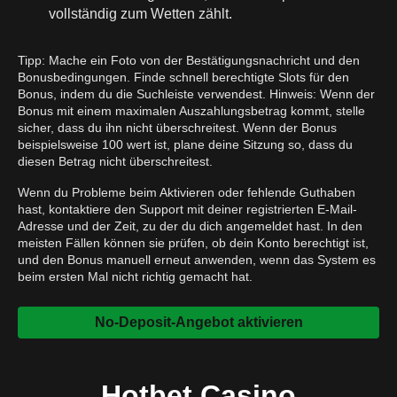
vollständig zum Wetten zählt.
Tipp: Mache ein Foto von der Bestätigungsnachricht und den
Bonusbedingungen. Finde schnell berechtigte Slots für den
Bonus, indem du die Suchleiste verwendest. Hinweis: Wenn der
Bonus mit einem maximalen Auszahlungsbetrag kommt, stelle
sicher, dass du ihn nicht überschreitest. Wenn der Bonus
beispielsweise 100 wert ist, plane deine Sitzung so, dass du
diesen Betrag nicht überschreitest.
Wenn du Probleme beim Aktivieren oder fehlende Guthaben
hast, kontaktiere den Support mit deiner registrierten E-Mail-
Adresse und der Zeit, zu der du dich angemeldet hast. In den
meisten Fällen können sie prüfen, ob dein Konto berechtigt ist,
und den Bonus manuell erneut anwenden, wenn das System es
beim ersten Mal nicht richtig gemacht hat.
No-Deposit-Angebot aktivieren