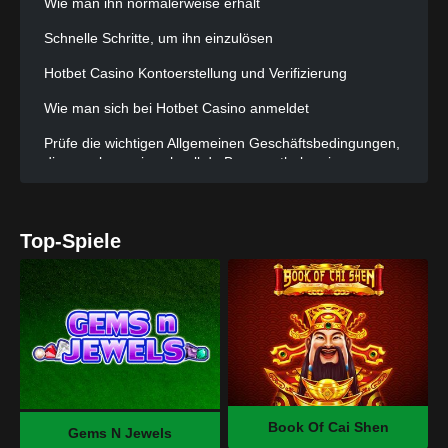
Wie man ihn normalerweise erhält
Schnelle Schritte, um ihn einzulösen
Hotbet Casino Kontoerstellung und Verifizierung
Wie man sich bei Hotbet Casino anmeldet
Prüfe die wichtigen Allgemeinen Geschäftsbedingungen,
die angeben, wie schnell du Bonusguthaben in
auszählbare Gewinne umwandeln kannst, bevor du den
Hotbet Casino No-Deposit-Bonus einlöst
Wettbedingungen
Top-Spiele
Zeitlimit
Maximale Auszahlung
Berechtigung und Beiträge von Spielen
Einzahlungen, Gebühren und Bearbeitungszeiten für die
besten Zahlungsmethoden bei Hotbet
Book Of Cai Shen
Einzahlungen, Gebühren und Bearbeitungszeiten
Gems N Jewels