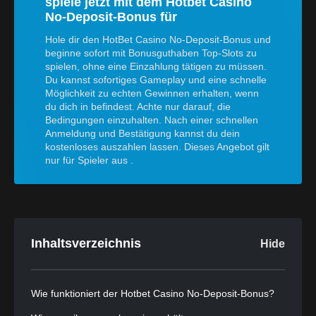
spiele jetzt mit dem Hotbet Casino
No-Deposit-Bonus für
Hole dir den HotBet Casino No-Deposit-Bonus und
beginne sofort mit Bonusguthaben Top-Slots zu
spielen, ohne eine Einzahlung tätigen zu müssen.
Du kannst sofortiges Gameplay und eine schnelle
Möglichkeit zu echten Gewinnen erhalten, wenn
du dich in befindest. Achte nur darauf, die
Bedingungen einzuhalten. Nach einer schnellen
Anmeldung und Bestätigung kannst du dein
kostenloses auszahlen lassen. Dieses Angebot gilt
nur für Spieler aus .
Inhaltsverzeichnis
Hide
Wie funktioniert der Hotbet Casino No-Deposit-Bonus?