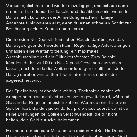
Versuche, dich aus- und wieder einzuloggen, und schaue dann
erneut auf die Bonus-Brieftasche und die Aktionsseite, wenn der
Bonus nicht kurz nach der Anmeldung erscheint. Einige
Angebote funktionieren erst, wenn du einen schnellen Schritt zur
Bestätigung deines Kontos unternimmst.
Die meisten No-Deposit-Boni haben Regeln darüber, wie das
Bonusgeld geändert werden kann. Regelmäßige Anforderungen
umfassen eine Wettanforderung, ein maximales
Auszahlungslimit und ein Gültigkeitsfenster. Zum Beispiel
könntest du bis zu 100 an No-Deposit-Gewinnen auszahlen
lassen, nachdem du die Wettanforderungen erfüllt hast. Jeder
Betrag darüber wird entfernt, wenn der Bonus endet oder
abgerechnet wird.
Der Spielbeitrag ist ebenfalls wichtig. Tischspiele zählen oft
weniger oder sind nicht enthalten, wenn gewettet wird, während
Slots in der Regel am meisten zählen. Wenn du eine Liste von
Spielen hast, die du spielen darfst, prüfe diese zuerst, damit du
keine Drehungen bei Spielen verschwendest, die dir nicht
helfen, dein Geld zurückzubekommen.
Es dauert nur ein paar Minuten, um deinen HotBet No-Deposit-