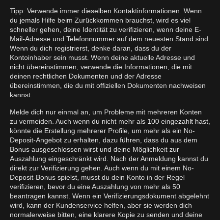
Tipp: Verwende immer dieselben Kontaktinformationen. Wenn
du jemals Hilfe beim Zurückkommen brauchst, wird es viel
schneller gehen, deine Identität zu verifizieren, wenn deine E-
Mail-Adresse und Telefonnummer auf dem neuesten Stand sind.
Wenn du dich registrierst, denke daran, dass du der
Kontoinhaber sein musst. Wenn deine aktuelle Adresse und
nicht übereinstimmen, verwende die Informationen, die mit
deinen rechtlichen Dokumenten und der Adresse
übereinstimmen, die du mit offiziellen Dokumenten nachweisen
kannst.
Melde dich nur einmal an, um Probleme mit mehreren Konten
zu vermeiden. Auch wenn du nicht mehr als 100 eingezahlt hast,
könnte die Erstellung mehrerer Profile, um mehr als ein No-
Deposit-Angebot zu erhalten, dazu führen, dass du aus dem
Bonus ausgeschlossen wirst und deine Möglichkeit zur
Auszahlung eingeschränkt wird. Nach der Anmeldung kannst du
direkt zur Verifizierung gehen. Auch wenn du mit einem No-
Deposit-Bonus spielst, musst du dein Konto in der Regel
verifizieren, bevor du eine Auszahlung von mehr als 50
beantragen kannst. Wenn ein Verifizierungsdokument abgelehnt
wird, kann der Kundenservice helfen, aber sie werden dich
normalerweise bitten, eine klarere Kopie zu senden und deine