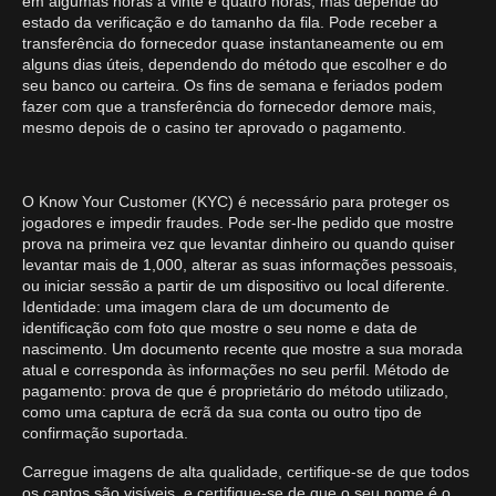
em algumas horas a vinte e quatro horas, mas depende do
estado da verificação e do tamanho da fila. Pode receber a
transferência do fornecedor quase instantaneamente ou em
alguns dias úteis, dependendo do método que escolher e do
seu banco ou carteira. Os fins de semana e feriados podem
fazer com que a transferência do fornecedor demore mais,
mesmo depois de o casino ter aprovado o pagamento.
O Know Your Customer (KYC) é necessário para proteger os
jogadores e impedir fraudes. Pode ser-lhe pedido que mostre
prova na primeira vez que levantar dinheiro ou quando quiser
levantar mais de 1,000, alterar as suas informações pessoais,
ou iniciar sessão a partir de um dispositivo ou local diferente.
Identidade: uma imagem clara de um documento de
identificação com foto que mostre o seu nome e data de
nascimento. Um documento recente que mostre a sua morada
atual e corresponda às informações no seu perfil. Método de
pagamento: prova de que é proprietário do método utilizado,
como uma captura de ecrã da sua conta ou outro tipo de
confirmação suportada.
Carregue imagens de alta qualidade, certifique-se de que todos
os cantos são visíveis, e certifique-se de que o seu nome é o