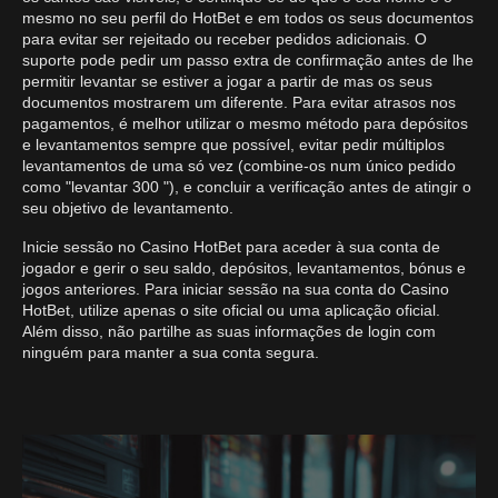
mesmo no seu perfil do HotBet e em todos os seus documentos
para evitar ser rejeitado ou receber pedidos adicionais. O
suporte pode pedir um passo extra de confirmação antes de lhe
permitir levantar se estiver a jogar a partir de mas os seus
documentos mostrarem um diferente. Para evitar atrasos nos
pagamentos, é melhor utilizar o mesmo método para depósitos
e levantamentos sempre que possível, evitar pedir múltiplos
levantamentos de uma só vez (combine-os num único pedido
como "levantar 300 "), e concluir a verificação antes de atingir o
seu objetivo de levantamento.
Inicie sessão no Casino HotBet para aceder à sua conta de
jogador e gerir o seu saldo, depósitos, levantamentos, bónus e
jogos anteriores. Para iniciar sessão na sua conta do Casino
HotBet, utilize apenas o site oficial ou uma aplicação oficial.
Além disso, não partilhe as suas informações de login com
ninguém para manter a sua conta segura.