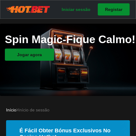
Iniciar sessão
Registar
Spin Magic-Fique Calmo!
Jogar agora
Início
Início de sessão
É Fácil Obter Bónus Exclusivos No