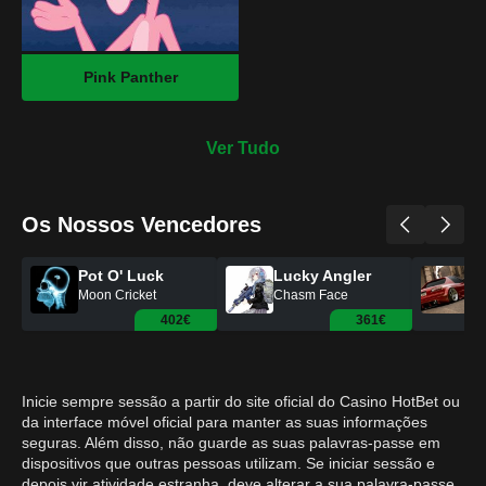
Pink Panther
Ver Tudo
Os Nossos Vencedores
Pot O' Luck
Lucky Angler
Go
Moon Cricket
Chasm Face
Re
402€
361€
Inicie sempre sessão a partir do site oficial do Casino HotBet ou
da interface móvel oficial para manter as suas informações
seguras. Além disso, não guarde as suas palavras-passe em
dispositivos que outras pessoas utilizam. Se iniciar sessão e
depois vir atividade estranha, deve alterar a sua palavra-passe