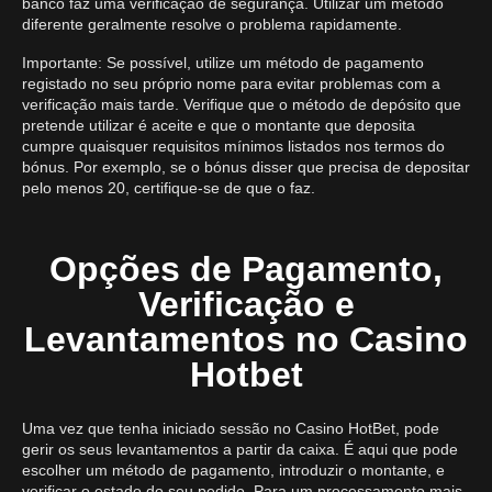
banco faz uma verificação de segurança. Utilizar um método
diferente geralmente resolve o problema rapidamente.
Importante: Se possível, utilize um método de pagamento
registado no seu próprio nome para evitar problemas com a
verificação mais tarde. Verifique que o método de depósito que
pretende utilizar é aceite e que o montante que deposita
cumpre quaisquer requisitos mínimos listados nos termos do
bónus. Por exemplo, se o bónus disser que precisa de depositar
pelo menos 20, certifique-se de que o faz.
Opções de Pagamento,
Verificação e
Levantamentos no Casino
Hotbet
Uma vez que tenha iniciado sessão no Casino HotBet, pode
gerir os seus levantamentos a partir da caixa. É aqui que pode
escolher um método de pagamento, introduzir o montante, e
verificar o estado do seu pedido. Para um processamento mais