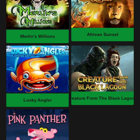
African Sunset
Merlin's Millions
Creature From The Black Lagoon
Lucky Angler