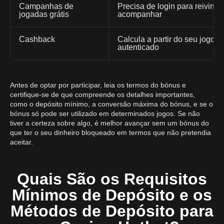
Campanhas de
Precisa de login para reivindi
jogadas grátis
acompanhar
Cashback
Calcula a partir do seu jogo
autenticado
Antes de optar por participar, leia os termos do bónus e
certifique-se de que compreende os detalhes importantes,
como o depósito mínimo, a conversão máxima do bónus, e se o
bónus só pode ser utilizado em determinados jogos. Se não
tiver a certeza sobre algo, é melhor avançar sem um bónus do
que ter o seu dinheiro bloqueado em termos que não pretendia
aceitar.
Quais São os Requisitos
Mínimos de Depósito e os
Métodos de Depósito para