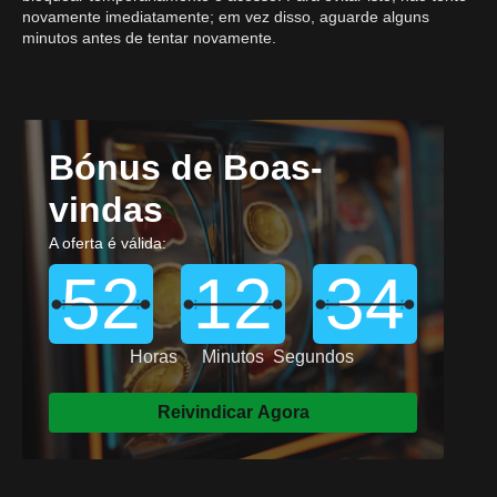
novamente imediatamente; em vez disso, aguarde alguns
minutos antes de tentar novamente.
Bónus de Boas-
vindas
A oferta é válida:
52
12
32
Horas
Minutos
Segundos
Reivindicar Agora