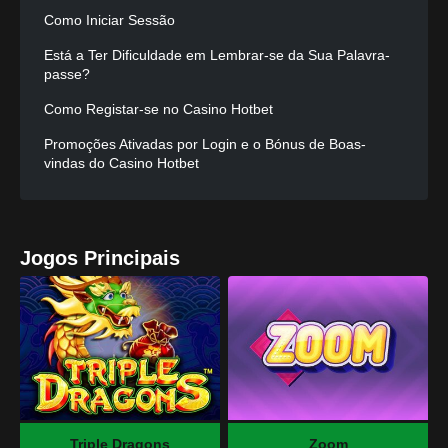
Como Iniciar Sessão
Está a Ter Dificuldade em Lembrar-se da Sua Palavra-
passe?
Como Registar-se no Casino Hotbet
Promoções Ativadas por Login e o Bónus de Boas-
vindas do Casino Hotbet
Como Obter o Bónus de Boas-vindas Após o Login
Quais São os Requisitos Mínimos de Depósito e os
Métodos de Depósito para o Casino Hotbet?
Jogos Principais
Opções de Pagamento, Verificação e Levantamentos
no Casino Hotbet
Como Iniciar Sessão
Coloque a Sua Aposta
Triple Dragons
Zoom