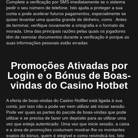
Complete a verificação por SMS imediatamente se o sistema
pedir o seu número de telefone. Isto ajuda a proteger a sua
conta e pode acelerar futuros pagamentos, especialmente se
quiser levantar uma quantia grande de dinheiro, como . Antes
de terminar, verifique novamente a ortografia e o formato da
morada. Uma das principais razões pelas quais os jogadores
têm de reenviar documentos durante a verificação é porque as
suas informações pessoais estão erradas.
Promoções Ativadas por
Login e o Bónus de Boas-
vindas do Casino Hotbet
A oferta de boas-vindas do Casino HotBet está ligada à sua
conta, por isso não a pode ver nem utilizar até iniciar sessão.
Pode ver quais as partes do pacote de boas-vindas que pode
utilizar e se precisa de fazer um depósito para as utilizar uma
vez que esteja autenticado. Uma vez que inicie sessão, a caixa
e a área de promoções costumam mostrar-lhe os montantes
exatos do bónus, quem é elegível e como reivindicá-los. Isto