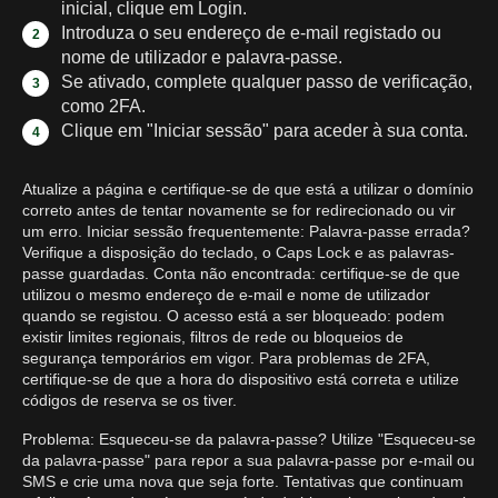
inicial, clique em Login.
Introduza o seu endereço de e-mail registado ou
nome de utilizador e palavra-passe.
Se ativado, complete qualquer passo de verificação,
como 2FA.
Clique em "Iniciar sessão" para aceder à sua conta.
Atualize a página e certifique-se de que está a utilizar o domínio
correto antes de tentar novamente se for redirecionado ou vir
um erro. Iniciar sessão frequentemente: Palavra-passe errada?
Verifique a disposição do teclado, o Caps Lock e as palavras-
passe guardadas. Conta não encontrada: certifique-se de que
utilizou o mesmo endereço de e-mail e nome de utilizador
quando se registou. O acesso está a ser bloqueado: podem
existir limites regionais, filtros de rede ou bloqueios de
segurança temporários em vigor. Para problemas de 2FA,
certifique-se de que a hora do dispositivo está correta e utilize
códigos de reserva se os tiver.
Problema: Esqueceu-se da palavra-passe? Utilize "Esqueceu-se
da palavra-passe" para repor a sua palavra-passe por e-mail ou
SMS e crie uma nova que seja forte. Tentativas que continuam