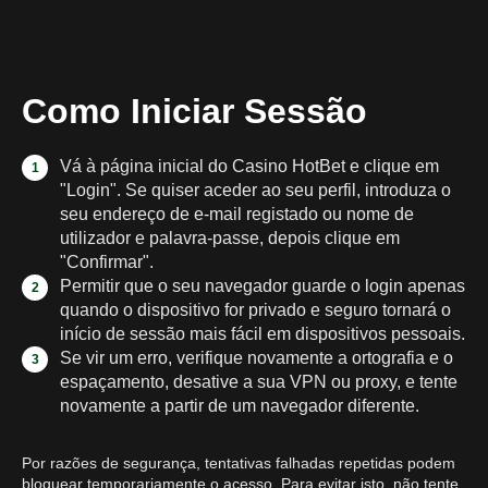
Como Iniciar Sessão
Vá à página inicial do Casino HotBet e clique em
"Login". Se quiser aceder ao seu perfil, introduza o
seu endereço de e-mail registado ou nome de
utilizador e palavra-passe, depois clique em
"Confirmar".
Permitir que o seu navegador guarde o login apenas
quando o dispositivo for privado e seguro tornará o
início de sessão mais fácil em dispositivos pessoais.
Se vir um erro, verifique novamente a ortografia e o
espaçamento, desative a sua VPN ou proxy, e tente
novamente a partir de um navegador diferente.
Por razões de segurança, tentativas falhadas repetidas podem
bloquear temporariamente o acesso. Para evitar isto, não tente